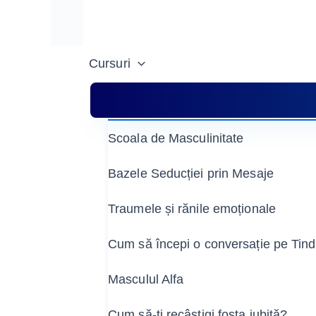
Scrie
Nume*
Skip
aici...
to
content
Cursuri
Scoala de Masculinitate
Bazele Seducției prin Mesaje
Traumele și rănile emoționale
Cum să începi o conversație pe Tin
Masculul Alfa
Cum să-ți recâștigi fosta iubită?