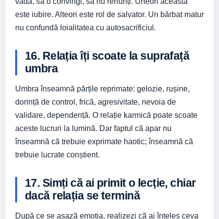
vadă, să o convingi, să nu renunți. Uneori aceasta
este iubire. Alteori este rol de salvator. Un bărbat matur
nu confundă loialitatea cu autosacrificiul.
16. Relația îți scoate la suprafață
umbra
Umbra înseamnă părțile reprimate: gelozie, rușine,
dorință de control, frică, agresivitate, nevoia de
validare, dependență. O relație karmică poate scoate
aceste lucruri la lumină. Dar faptul că apar nu
înseamnă că trebuie exprimate haotic; înseamnă că
trebuie lucrate conștient.
17. Simți că ai primit o lecție, chiar
dacă relația se termină
După ce se așază emoția, realizezi că ai înțeles ceva