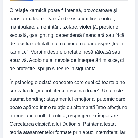
O relație karmică poate fi intensă, provocatoare și
transformatoare. Dar când există umilire, control,
manipulare, amenințări, izolare, violență, presiune
sexuală, gaslighting, dependență financiară sau frică
de reacția celuilalt, nu mai vorbim doar despre „lecții
karmice”. Vorbim despre o relație nesănătoasă sau
abuzivă. Acolo nu ai nevoie de interpretări mistice, ci
de protecție, sprijin și ieșire în siguranță.
În psihologie există concepte care explică foarte bine
senzația de „nu pot pleca, deși mă doare”. Unul este
trauma bonding: atașamentul emoțional puternic care
poate apărea într-o relație cu alternanță între afecțiune,
promisiuni, conflict, critică, respingere și împăcare.
Cercetarea clasică a lui Dutton și Painter a testat
teoria atașamentelor formate prin abuz intermitent, iar