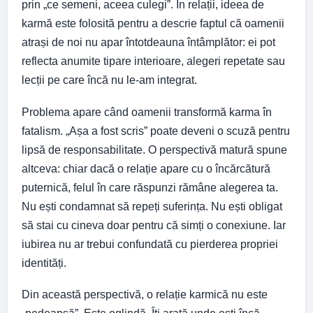
prin „ce semeni, aceea culegi”. În relații, ideea de
karmă este folosită pentru a descrie faptul că oamenii
atrași de noi nu apar întotdeauna întâmplător: ei pot
reflecta anumite tipare interioare, alegeri repetate sau
lecții pe care încă nu le-am integrat.
Problema apare când oamenii transformă karma în
fatalism. „Așa a fost scris” poate deveni o scuză pentru
lipsă de responsabilitate. O perspectivă matură spune
altceva: chiar dacă o relație apare cu o încărcătură
puternică, felul în care răspunzi rămâne alegerea ta.
Nu ești condamnat să repeți suferința. Nu ești obligat
să stai cu cineva doar pentru că simți o conexiune. Iar
iubirea nu ar trebui confundată cu pierderea propriei
identități.
Din această perspectivă, o relație karmică nu este