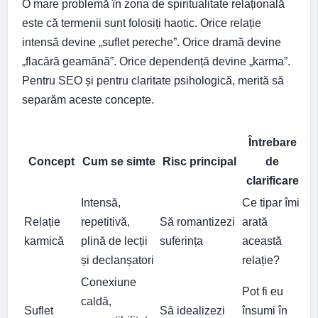
O mare problemă în zona de spiritualitate relațională
este că termenii sunt folosiți haotic. Orice relație
intensă devine „suflet pereche”. Orice dramă devine
„flacără geamănă”. Orice dependență devine „karma”.
Pentru SEO și pentru claritate psihologică, merită să
separăm aceste concepte.
Întrebare
Concept
Cum se simte
Risc principal
de
clarificare
Intensă,
Ce tipar îmi
Relație
repetitivă,
Să romantizezi
arată
karmică
plină de lecții
suferința
această
și declanșatori
relație?
Conexiune
Pot fi eu
caldă,
Suflet
Să idealizezi
însumi în