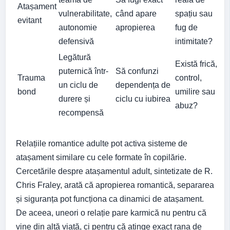
Atașament
vulnerabilitate,
când apare
spațiu sau
evitant
autonomie
apropierea
fug de
defensivă
intimitate?
Legătură
Există frică,
puternică într-
Să confunzi
Trauma
control,
un ciclu de
dependența de
bond
umilire sau
durere și
ciclu cu iubirea
abuz?
recompensă
Relațiile romantice adulte pot activa sisteme de
atașament similare cu cele formate în copilărie.
Cercetările despre atașamentul adult, sintetizate de R.
Chris Fraley, arată că apropierea romantică, separarea
și siguranța pot funcționa ca dinamici de atașament.
De aceea, uneori o relație pare karmică nu pentru că
vine din altă viață, ci pentru că atinge exact rana de