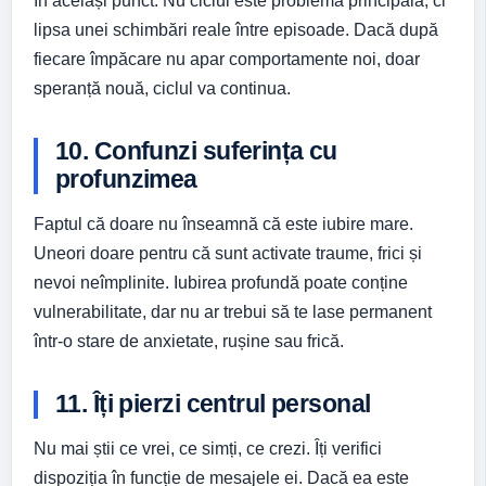
în același punct. Nu ciclul este problema principală, ci
lipsa unei schimbări reale între episoade. Dacă după
fiecare împăcare nu apar comportamente noi, doar
speranță nouă, ciclul va continua.
10. Confunzi suferința cu
profunzimea
Faptul că doare nu înseamnă că este iubire mare.
Uneori doare pentru că sunt activate traume, frici și
nevoi neîmplinite. Iubirea profundă poate conține
vulnerabilitate, dar nu ar trebui să te lase permanent
într-o stare de anxietate, rușine sau frică.
11. Îți pierzi centrul personal
Nu mai știi ce vrei, ce simți, ce crezi. Îți verifici
dispoziția în funcție de mesajele ei. Dacă ea este