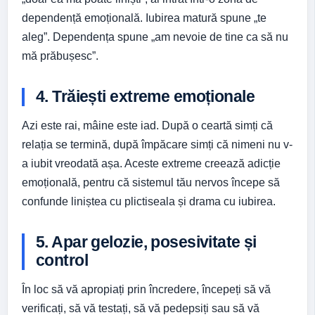
dependență emoțională. Iubirea matură spune „te
aleg”. Dependența spune „am nevoie de tine ca să nu
mă prăbușesc”.
4. Trăiești extreme emoționale
Azi este rai, mâine este iad. După o ceartă simți că
relația se termină, după împăcare simți că nimeni nu v-
a iubit vreodată așa. Aceste extreme creează adicție
emoțională, pentru că sistemul tău nervos începe să
confunde liniștea cu plictiseala și drama cu iubirea.
5. Apar gelozie, posesivitate și
control
În loc să vă apropiați prin încredere, începeți să vă
verificați, să vă testați, să vă pedepsiți sau să vă