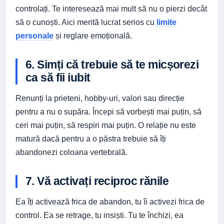
controlați. Te interesează mai mult să nu o pierzi decât
să o cunoști. Aici merită lucrat serios cu
limite
personale
și reglare emoțională.
6. Simți că trebuie să te micșorezi
ca să fii iubit
Renunți la prieteni, hobby-uri, valori sau direcție
pentru a nu o supăra. Începi să vorbești mai puțin, să
ceri mai puțin, să respiri mai puțin. O relație nu este
matură dacă pentru a o păstra trebuie să îți
abandonezi coloana vertebrală.
7. Vă activați reciproc rănile
Ea îți activează frica de abandon, tu îi activezi frica de
control. Ea se retrage, tu insiști. Tu te închizi, ea