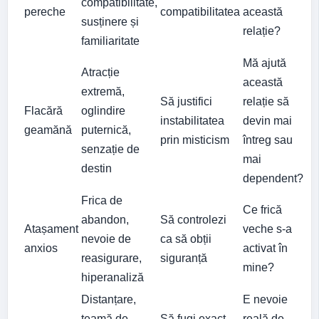
compatibilitate,
pereche
compatibilitatea
această
susținere și
relație?
familiaritate
Mă ajută
Atracție
această
extremă,
Să justifici
relație să
Flacără
oglindire
instabilitatea
devin mai
geamănă
puternică,
prin misticism
întreg sau
senzație de
mai
destin
dependent?
Frica de
Ce frică
abandon,
Să controlezi
Atașament
veche s-a
nevoie de
ca să obții
anxios
activat în
reasigurare,
siguranță
mine?
hiperanaliză
Distanțare,
E nevoie
teamă de
Să fugi exact
reală de