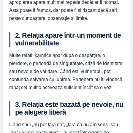
apropierea apare mult mai repede decât ar fi normal.
Asta poate fi frumos, dar poate fi și riscant dacă sari
peste cunoaștere, observație și limite.
2. Relația apare într-un moment de
vulnerabilitate
Multe relații karmice apar după o despărțire, o
pierdere, o perioadă de singurătate, criză de identitate
sau nevoie de validare. Când ești vulnerabil, poți
confunda salvarea cu iubirea. Partenera nu îți vindecă
rana; cel mult o activează suficient încât să o vezi.
3. Relația este bazată pe nevoie, nu
pe alegere liberă
Când spui „nu pot fără ea”, „fără ea nu am sens” sau
„doar ea mă poate liniști”, ai intrat într-o zonă de