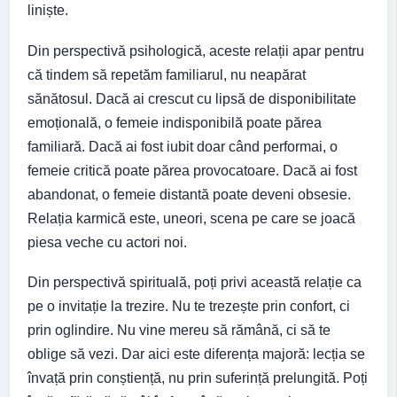
liniște.
Din perspectivă psihologică, aceste relații apar pentru
că tindem să repetăm familiarul, nu neapărat
sănătosul. Dacă ai crescut cu lipsă de disponibilitate
emoțională, o femeie indisponibilă poate părea
familiară. Dacă ai fost iubit doar când performai, o
femeie critică poate părea provocatoare. Dacă ai fost
abandonat, o femeie distantă poate deveni obsesie.
Relația karmică este, uneori, scena pe care se joacă
piesa veche cu actori noi.
Din perspectivă spirituală, poți privi această relație ca
pe o invitație la trezire. Nu te trezește prin confort, ci
prin oglindire. Nu vine mereu să rămână, ci să te
oblige să vezi. Dar aici este diferența majoră: lecția se
învață prin conștiență, nu prin suferință prelungită. Poți