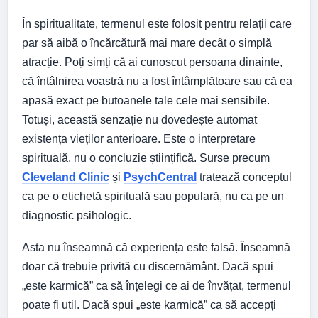
În spiritualitate, termenul este folosit pentru relații care
par să aibă o încărcătură mai mare decât o simplă
atracție. Poți simți că ai cunoscut persoana dinainte,
că întâlnirea voastră nu a fost întâmplătoare sau că ea
apasă exact pe butoanele tale cele mai sensibile.
Totuși, această senzație nu dovedește automat
existența vieților anterioare. Este o interpretare
spirituală, nu o concluzie științifică. Surse precum
Cleveland Clinic
și
PsychCentral
tratează conceptul
ca pe o etichetă spirituală sau populară, nu ca pe un
diagnostic psihologic.
Asta nu înseamnă că experiența este falsă. Înseamnă
doar că trebuie privită cu discernământ. Dacă spui
„este karmică” ca să înțelegi ce ai de învățat, termenul
poate fi util. Dacă spui „este karmică” ca să accepți